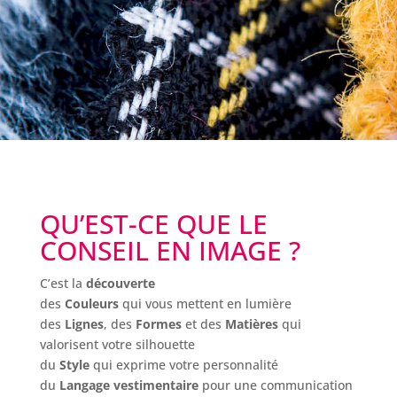
QU’EST-CE QUE LE
CONSEIL EN IMAGE ?
C’est la
découverte
des
Couleurs
qui vous mettent en lumière
des
Lignes
, des
Formes
et des
Matières
qui
valorisent votre silhouette
du
Style
qui exprime votre personnalité
du
Langage vestimentaire
pour une communication